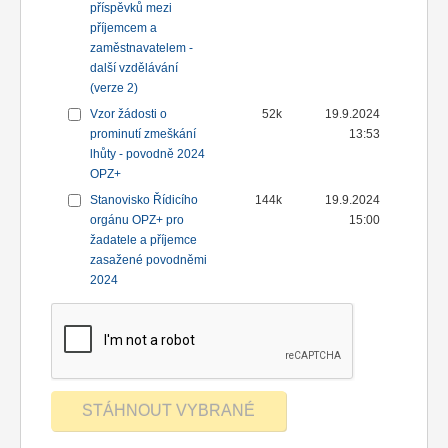
příspěvků mezi
příjemcem a
zaměstnavatelem -
další vzdělávání
(verze 2)
Vzor žádosti o
52k
19.9.2024
prominutí zmeškání
13:53
lhůty - povodně 2024
OPZ+
Stanovisko Řídicího
144k
19.9.2024
orgánu OPZ+ pro
15:00
žadatele a příjemce
zasažené povodněmi
2024