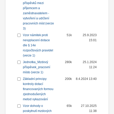
příspěvků mezi
příjemcem a
zaměstnavatelem -
vytvoření a udržení
pracovních míst (verze
3)
Vzor námitek proti
51k
25.9.2023
nevyplacení dotace
15:01
dle § 14e
rozpočtových pravidel
(verze 1)
Jednotka_Mzdový
280k
25.1.2024
příspěvek_pracovní
11:24
místo (verze 1)
Základní principy
200k
8.4.2024 13:40
kontroly dotací
financovaných formou
zjednodušených
metod vykazování
Vzor dohody o
65k
27.10.2025
poskytnutí mzdových
11:38