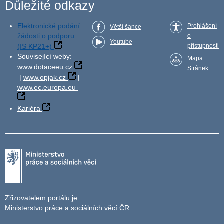
Důležité odkazy
Elektronické podání
Prohlášení
Větší šance
žádosti o podporu
o
Youtube
(IS KP21+)
přístupnosti
Související weby:
Mapa
www.dotaceeu.cz
Stránek
|
www.opjak.cz
|
www.ec.europa.eu
Kariéra
Zřizovatelem portálu je
Ministerstvo práce a sociálních věcí ČR