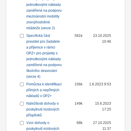
jednotkovými náklady
zaměřené na podporu
mezinárodní mobility
znevýhodněné
mládeže (verze 2)
Specifická část
581k
23.10.2025
pravidel pro žadatele
10:46
a příjemce v rámci
OPZ+ pro projekty s
jednotkovými náklady
zaměřené na podporu
školního stravování
(verze 4)
Pomůcka k identifikaci
156k
1.6.2023 9:53
přímých a nepřímých
nákladů v OPZ+
Náležitosti dohody o
149k
15.6.2023
poskytnutí mzdových
17:25
příspěvků
Vzor dohody o
68k
27.10.2025
poskytnutí mzdových
11:37