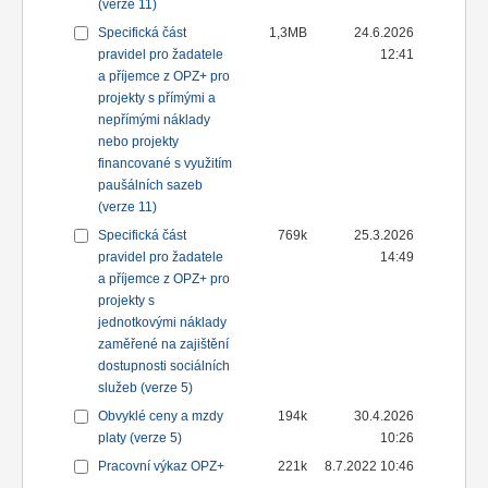
(verze 11)
Specifická část
1,3MB
24.6.2026
pravidel pro žadatele
12:41
a příjemce z OPZ+ pro
projekty s přímými a
nepřímými náklady
nebo projekty
financované s využitím
paušálních sazeb
(verze 11)
Specifická část
769k
25.3.2026
pravidel pro žadatele
14:49
a příjemce z OPZ+ pro
projekty s
jednotkovými náklady
zaměřené na zajištění
dostupnosti sociálních
služeb (verze 5)
Obvyklé ceny a mzdy
194k
30.4.2026
platy (verze 5)
10:26
Pracovní výkaz OPZ+
221k
8.7.2022 10:46