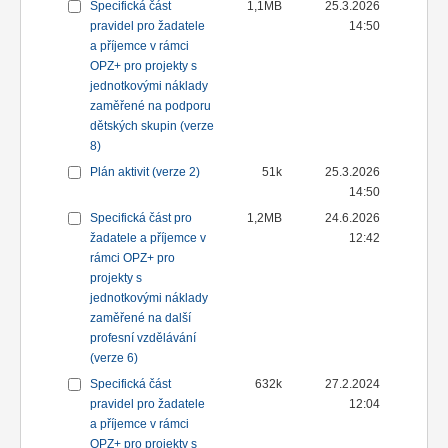
Specifická část
1,1MB
25.3.2026
pravidel pro žadatele
14:50
a příjemce v rámci
OPZ+ pro projekty s
jednotkovými náklady
zaměřené na podporu
dětských skupin (verze
8)
Plán aktivit (verze 2)
51k
25.3.2026
14:50
Specifická část pro
1,2MB
24.6.2026
žadatele a příjemce v
12:42
rámci OPZ+ pro
projekty s
jednotkovými náklady
zaměřené na další
profesní vzdělávání
(verze 6)
Specifická část
632k
27.2.2024
pravidel pro žadatele
12:04
a příjemce v rámci
OPZ+ pro projekty s