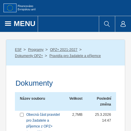
Přejít k obsahu
MENU
/
/
/
ESF
Programy
OPZ+ 2021-2027
/
Dokumenty OPZ+
Pravidla pro žadatele a příjemce
Dokumenty
Název souboru
Velikost
Poslední
změna
Obecná část pravidel
2,7MB
25.3.2026
pro žadatele a
14:47
příjemce z OPZ+