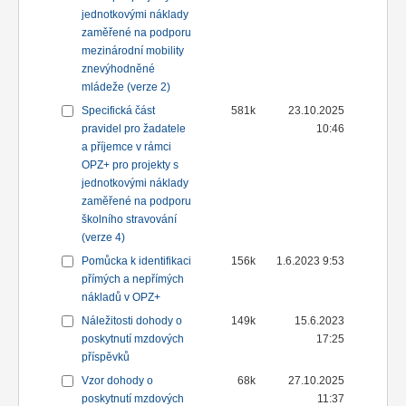
jednotkovými náklady
zaměřené na podporu
mezinárodní mobility
znevýhodněné
mládeže (verze 2)
Specifická část
581k
23.10.2025
pravidel pro žadatele
10:46
a příjemce v rámci
OPZ+ pro projekty s
jednotkovými náklady
zaměřené na podporu
školního stravování
(verze 4)
Pomůcka k identifikaci
156k
1.6.2023 9:53
přímých a nepřímých
nákladů v OPZ+
Náležitosti dohody o
149k
15.6.2023
poskytnutí mzdových
17:25
příspěvků
Vzor dohody o
68k
27.10.2025
poskytnutí mzdových
11:37