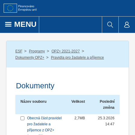
Přejít k obsahu
MENU
/
/
/
ESF
Programy
OPZ+ 2021-2027
/
Dokumenty OPZ+
Pravidla pro žadatele a příjemce
Dokumenty
Název souboru
Velikost
Poslední
změna
Obecná část pravidel
2,7MB
25.3.2026
pro žadatele a
14:47
příjemce z OPZ+