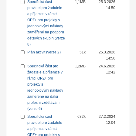
Specifická část
1,1MB
25.3.2026
pravidel pro žadatele
14:50
a příjemce v rámci
OPZ+ pro projekty s
jednotkovými náklady
zaměřené na podporu
dětských skupin (verze
8)
Plán aktivit (verze 2)
51k
25.3.2026
14:50
Specifická část pro
1,2MB
24.6.2026
žadatele a příjemce v
12:42
rámci OPZ+ pro
projekty s
jednotkovými náklady
zaměřené na další
profesní vzdělávání
(verze 6)
Specifická část
632k
27.2.2024
pravidel pro žadatele
12:04
a příjemce v rámci
OPZ+ pro projekty s