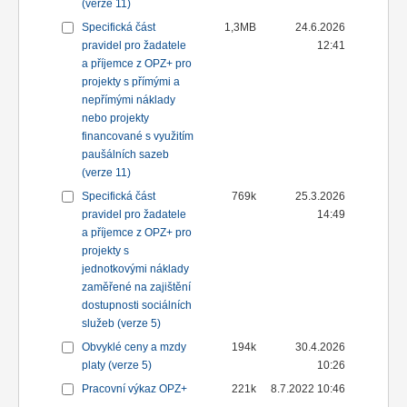
(verze 11)
Specifická část
1,3MB
24.6.2026
pravidel pro žadatele
12:41
a příjemce z OPZ+ pro
projekty s přímými a
nepřímými náklady
nebo projekty
financované s využitím
paušálních sazeb
(verze 11)
Specifická část
769k
25.3.2026
pravidel pro žadatele
14:49
a příjemce z OPZ+ pro
projekty s
jednotkovými náklady
zaměřené na zajištění
dostupnosti sociálních
služeb (verze 5)
Obvyklé ceny a mzdy
194k
30.4.2026
platy (verze 5)
10:26
Pracovní výkaz OPZ+
221k
8.7.2022 10:46