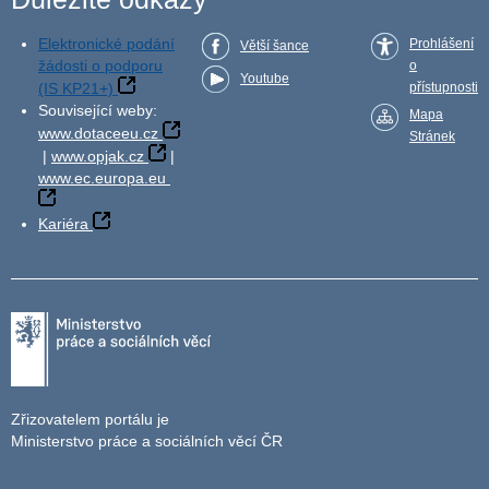
Elektronické podání
Prohlášení
Větší šance
žádosti o podporu
o
Youtube
(IS KP21+)
přístupnosti
Související weby:
Mapa
www.dotaceeu.cz
Stránek
|
www.opjak.cz
|
www.ec.europa.eu
Kariéra
Zřizovatelem portálu je
Ministerstvo práce a sociálních věcí ČR