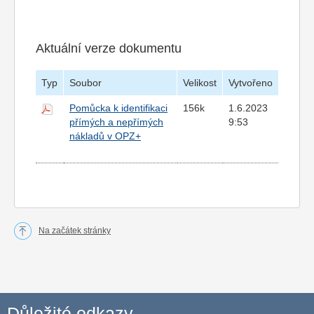
Aktuální verze dokumentu
Typ
Soubor
Velikost
Vytvořeno
Pomůcka k identifikaci
156k
1.6.2023
přímých a nepřímých
9:53
nákladů v OPZ+
Na začátek stránky
Důležité odkazy