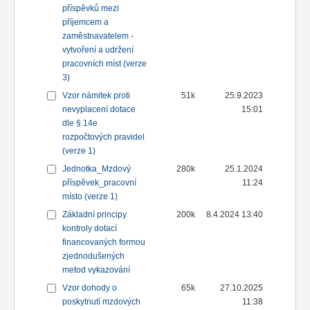
příspěvků mezi
příjemcem a
zaměstnavatelem -
vytvoření a udržení
pracovních míst (verze
3)
Vzor námitek proti
51k
25.9.2023
nevyplacení dotace
15:01
dle § 14e
rozpočtových pravidel
(verze 1)
Jednotka_Mzdový
280k
25.1.2024
příspěvek_pracovní
11:24
místo (verze 1)
Základní principy
200k
8.4.2024 13:40
kontroly dotací
financovaných formou
zjednodušených
metod vykazování
Vzor dohody o
65k
27.10.2025
poskytnutí mzdových
11:38