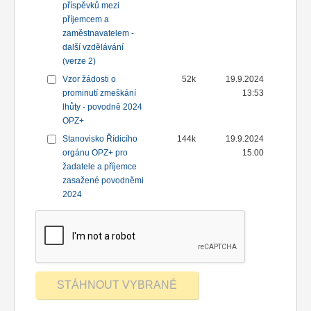
příspěvků mezi
příjemcem a
zaměstnavatelem -
další vzdělávání
(verze 2)
Vzor žádosti o
52k
19.9.2024
prominutí zmeškání
13:53
lhůty - povodně 2024
OPZ+
Stanovisko Řídicího
144k
19.9.2024
orgánu OPZ+ pro
15:00
žadatele a příjemce
zasažené povodněmi
2024