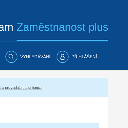
ram
Zaměstnanost plus
VYHLEDÁVÁNÍ
PŘIHLÁŠENÍ
dla pro žadatele a příjemce