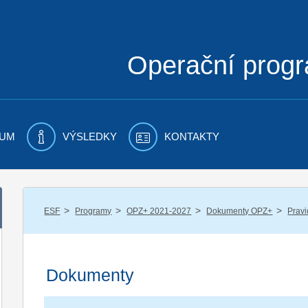
Operační prog
UM
VÝSLEDKY
KONTAKTY
/
/
/
/
ESF
Programy
OPZ+ 2021-2027
Dokumenty OPZ+
Pravi
Dokumenty