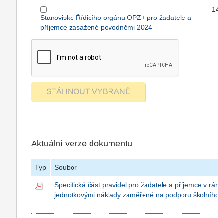
1
Stanovisko Řídicího orgánu OPZ+ pro žadatele a
příjemce zasažené povodněmi 2024
Aktuální verze dokumentu
Typ
Soubor
Specifická část pravidel pro žadatele a příjemce v r
jednotkovými náklady zaměřené na podporu školního 