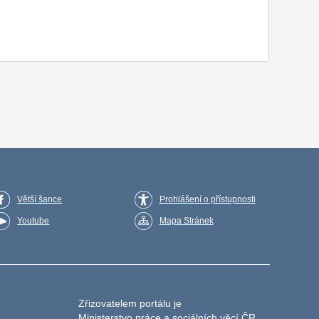
Větší šance
Prohlášení o přístupnosti
Youtube
Mapa Stránek
Zřizovatelem portálu je
Ministerstvo práce a sociálních věcí ČR