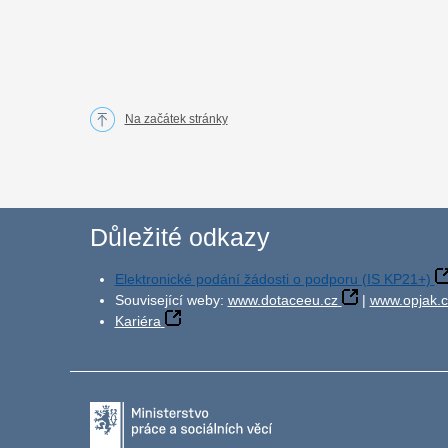
Na začátek stránky
Důležité odkazy
Elektronické podání žádosti o podporu (IS KP21+)
Související weby:
www.dotaceeu.cz
|
www.opjak.c
Kariéra