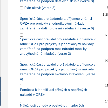
zaměřené na podporu dětských skupin (verze 8)
Plán aktivit (verze 2)
1,
Specifická část pro žadatele a příjemce v rámci
OPZ+ pro projekty s jednotkovými náklady
zaměřené na další profesní vzdělávání (verze 6)
6
Specifická část pravidel pro žadatele a příjemce v
rámci OPZ+ pro projekty s jednotkovými náklady
zaměřené na podporu mezinárodní mobility
znevýhodněné mládeže (verze 2)
5
Specifická část pravidel pro žadatele a příjemce v
rámci OPZ+ pro projekty s jednotkovými náklady
zaměřené na podporu školního stravování (verze
4)
1
Pomůcka k identifikaci přímých a nepřímých
nákladů v OPZ+
1
Náležitosti dohody o poskytnutí mzdových