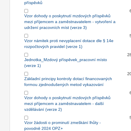
příspěvků
Vzor dohody o poskytnutí mzdových příspěvků
mezi příjemcem a zaměstnavatelem - vytvoření a
udržení pracovních míst (verze 3)
Vzor námitek proti nevyplacení dotace dle § 14e
rozpočtových pravidel (verze 1)
2
Jednotka_Mzdový příspěvek_pracovní místo
(verze 1)
2
Základní principy kontroly dotací financovaných
formou zjednodušených metod vykazování
Vzor dohody o poskytnutí mzdových příspěvků
mezi příjemcem a zaměstnavatelem - další
vzdělávání (verze 2)
Vzor žádosti o prominutí zmeškání lhůty -
povodně 2024 OPZ+