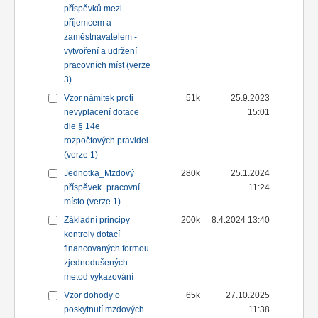
příspěvků mezi
příjemcem a
zaměstnavatelem -
vytvoření a udržení
pracovních míst (verze
3)
Vzor námitek proti
51k
25.9.2023
nevyplacení dotace
15:01
dle § 14e
rozpočtových pravidel
(verze 1)
Jednotka_Mzdový
280k
25.1.2024
příspěvek_pracovní
11:24
místo (verze 1)
Základní principy
200k
8.4.2024 13:40
kontroly dotací
financovaných formou
zjednodušených
metod vykazování
Vzor dohody o
65k
27.10.2025
poskytnutí mzdových
11:38