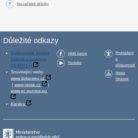
Na začátek stránky
Důležité odkazy
Elektronické podání
Prohlášení
Větší šance
žádosti o podporu
o
Youtube
(IS KP21+)
přístupnosti
Související weby:
Mapa
www.dotaceeu.cz
Stránek
|
www.opjak.cz
|
www.ec.europa.eu
Kariéra