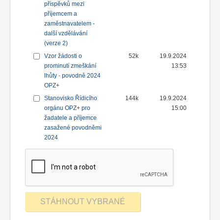
příspěvků mezi
příjemcem a
zaměstnavatelem -
další vzdělávání
(verze 2)
Vzor žádosti o
52k
19.9.2024
prominutí zmeškání
13:53
lhůty - povodně 2024
OPZ+
Stanovisko Řídicího
144k
19.9.2024
orgánu OPZ+ pro
15:00
žadatele a příjemce
zasažené povodněmi
2024