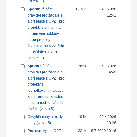
(verze 11)
Specifická část
1,3MB
24.6.2026
pravidel pro žadatele
12:41
a příjemce z OPZ+ pro
projekty s přímými a
nepřímými náklady
nebo projekty
financované s využitím
paušálních sazeb
(verze 11)
Specifická část
769k
25.3.2026
pravidel pro žadatele
14:49
a příjemce z OPZ+ pro
projekty s
jednotkovými náklady
zaměřené na zajištění
dostupnosti sociálních
služeb (verze 5)
Obvyklé ceny a mzdy
194k
30.4.2026
platy (verze 5)
10:26
Pracovní výkaz OPZ+
221k
8.7.2022 10:46