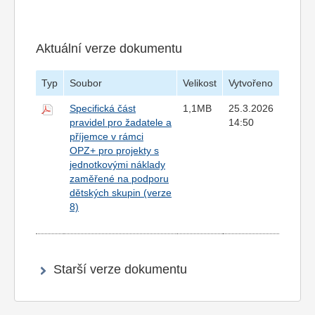
Aktuální verze dokumentu
Typ
Soubor
Velikost
Vytvořeno
Specifická část
1,1MB
25.3.2026
pravidel pro žadatele a
14:50
příjemce v rámci
OPZ+ pro projekty s
jednotkovými náklady
zaměřené na podporu
dětských skupin (verze
8)
Starší verze dokumentu