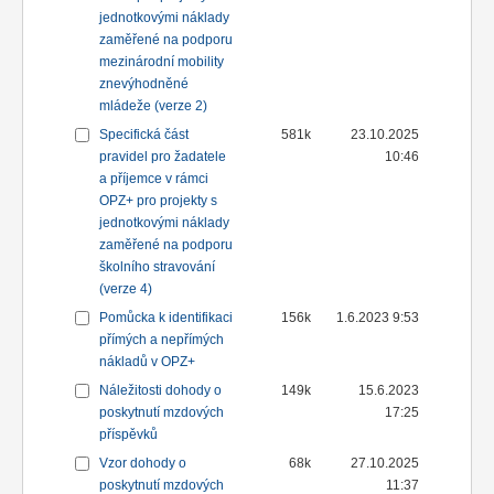
jednotkovými náklady
zaměřené na podporu
mezinárodní mobility
znevýhodněné
mládeže (verze 2)
Specifická část
581k
23.10.2025
pravidel pro žadatele
10:46
a příjemce v rámci
OPZ+ pro projekty s
jednotkovými náklady
zaměřené na podporu
školního stravování
(verze 4)
Pomůcka k identifikaci
156k
1.6.2023 9:53
přímých a nepřímých
nákladů v OPZ+
Náležitosti dohody o
149k
15.6.2023
poskytnutí mzdových
17:25
příspěvků
Vzor dohody o
68k
27.10.2025
poskytnutí mzdových
11:37