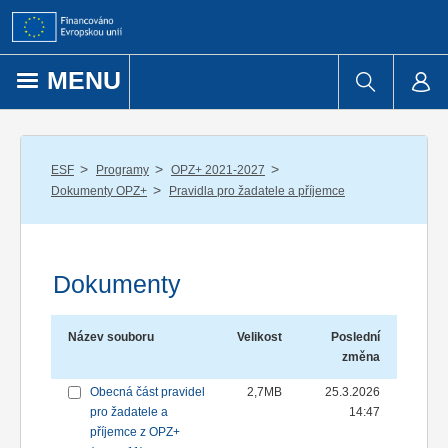
Přejít k obsahu
MENU
/
/
/
ESF
Programy
OPZ+ 2021-2027
/
Dokumenty OPZ+
Pravidla pro žadatele a příjemce
Dokumenty
Název souboru
Velikost
Poslední
změna
Obecná část pravidel
2,7MB
25.3.2026
pro žadatele a
14:47
příjemce z OPZ+