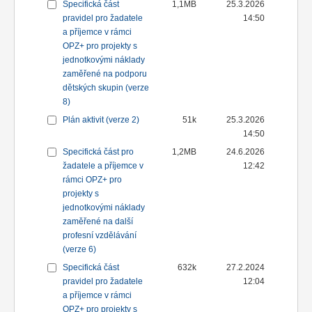
Specifická část
1,1MB
25.3.2026
pravidel pro žadatele
14:50
a příjemce v rámci
OPZ+ pro projekty s
jednotkovými náklady
zaměřené na podporu
dětských skupin (verze
8)
Plán aktivit (verze 2)
51k
25.3.2026
14:50
Specifická část pro
1,2MB
24.6.2026
žadatele a příjemce v
12:42
rámci OPZ+ pro
projekty s
jednotkovými náklady
zaměřené na další
profesní vzdělávání
(verze 6)
Specifická část
632k
27.2.2024
pravidel pro žadatele
12:04
a příjemce v rámci
OPZ+ pro projekty s