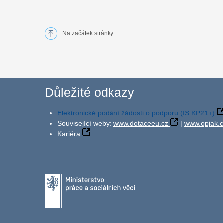
Na začátek stránky
Důležité odkazy
Elektronické podání žádosti o podporu (IS KP21+)
Související weby:
www.dotaceeu.cz
|
www.opjak.c
Kariéra