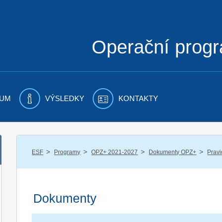
Operační prog
UM
VÝSLEDKY
KONTAKTY
/
/
/
/
ESF
Programy
OPZ+ 2021-2027
Dokumenty OPZ+
Pravi
Dokumenty