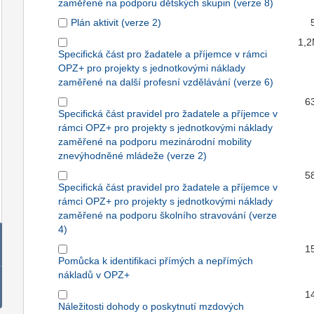
zaměřené na podporu dětských skupin (verze 8)
Plán aktivit (verze 2)
1,
Specifická část pro žadatele a příjemce v rámci
OPZ+ pro projekty s jednotkovými náklady
zaměřené na další profesní vzdělávání (verze 6)
6
Specifická část pravidel pro žadatele a příjemce v
rámci OPZ+ pro projekty s jednotkovými náklady
zaměřené na podporu mezinárodní mobility
znevýhodněné mládeže (verze 2)
5
Specifická část pravidel pro žadatele a příjemce v
rámci OPZ+ pro projekty s jednotkovými náklady
zaměřené na podporu školního stravování (verze
4)
1
Pomůcka k identifikaci přímých a nepřímých
nákladů v OPZ+
1
Náležitosti dohody o poskytnutí mzdových