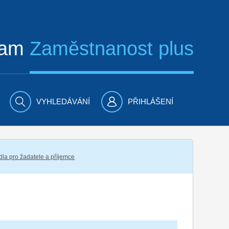
ram
Zaměstnanost plus
VYHLEDÁVÁNÍ
PŘIHLÁŠENÍ
dla pro žadatele a příjemce