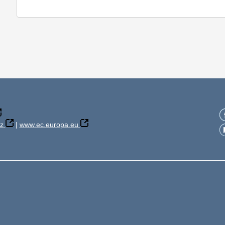
z
|
www.ec.europa.eu