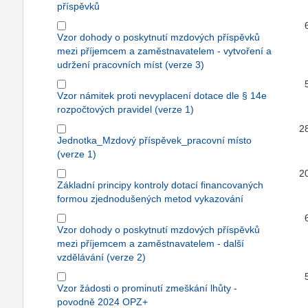
příspěvků
Vzor dohody o poskytnutí mzdových příspěvků
mezi příjemcem a zaměstnavatelem - vytvoření a
udržení pracovních míst (verze 3)
Vzor námitek proti nevyplacení dotace dle § 14e
rozpočtových pravidel (verze 1)
2
Jednotka_Mzdový příspěvek_pracovní místo
(verze 1)
2
Základní principy kontroly dotací financovaných
formou zjednodušených metod vykazování
Vzor dohody o poskytnutí mzdových příspěvků
mezi příjemcem a zaměstnavatelem - další
vzdělávání (verze 2)
Vzor žádosti o prominutí zmeškání lhůty -
povodně 2024 OPZ+