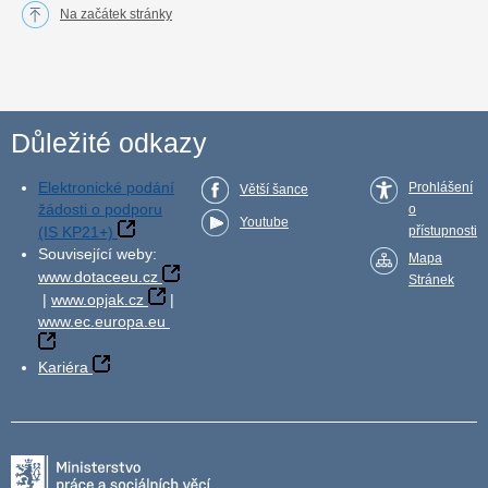
Na začátek stránky
Důležité odkazy
Elektronické podání
Prohlášení
Větší šance
žádosti o podporu
o
Youtube
(IS KP21+)
přístupnosti
Související weby:
Mapa
www.dotaceeu.cz
Stránek
|
www.opjak.cz
|
www.ec.europa.eu
Kariéra