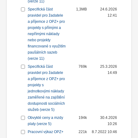
(verze 11)
Specifická část
1,3MB
24.6.2026
pravidel pro žadatele
12:41
a příjemce z OPZ+ pro
projekty s přímými a
nepřímými náklady
nebo projekty
financované s využitím
paušálních sazeb
(verze 11)
Specifická část
769k
25.3.2026
pravidel pro žadatele
14:49
a příjemce z OPZ+ pro
projekty s
jednotkovými náklady
zaměřené na zajištění
dostupnosti sociálních
služeb (verze 5)
Obvyklé ceny a mzdy
194k
30.4.2026
platy (verze 5)
10:26
Pracovní výkaz OPZ+
221k
8.7.2022 10:46