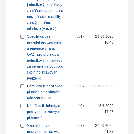
jednotkovými náklady
zaměřené na podporu
mezinárodní mobility
znevýhodněné
mládeže (verze 2)
Specifická část
581k
23.10.2025
pravidel pro žadatele
10:46
a příjemce v rámci
OPZ+ pro projekty s
jednotkovými náklady
zaměřené na podporu
školního stravování
(verze 4)
Pomůcka k identifikaci
156k
1.6.2023 9:53
přímých a nepřímých
nákladů v OPZ+
Náležitosti dohody o
149k
15.6.2023
poskytnutí mzdových
17:25
příspěvků
Vzor dohody o
68k
27.10.2025
poskytnutí mzdových
11:37