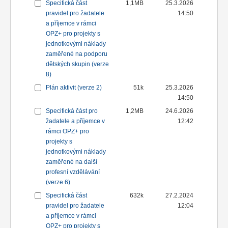
Specifická část
1,1MB
25.3.2026
pravidel pro žadatele
14:50
a příjemce v rámci
OPZ+ pro projekty s
jednotkovými náklady
zaměřené na podporu
dětských skupin (verze
8)
Plán aktivit (verze 2)
51k
25.3.2026
14:50
Specifická část pro
1,2MB
24.6.2026
žadatele a příjemce v
12:42
rámci OPZ+ pro
projekty s
jednotkovými náklady
zaměřené na další
profesní vzdělávání
(verze 6)
Specifická část
632k
27.2.2024
pravidel pro žadatele
12:04
a příjemce v rámci
OPZ+ pro projekty s