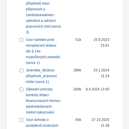
příspěvků mezi
příjemcem a
zaměstnavatelem -
vytvoření a udržení
pracovních míst (verze
3)
Vzor námitek proti
51k
25.9.2023
nevyplacení dotace
15:01
dle § 14e
rozpočtových pravidel
(verze 1)
Jednotka_Mzdový
280k
25.1.2024
příspěvek_pracovní
11:24
místo (verze 1)
Základní principy
200k
8.4.2024 13:40
kontroly dotací
financovaných formou
zjednodušených
metod vykazování
Vzor dohody o
65k
27.10.2025
poskytnutí mzdových
11:38