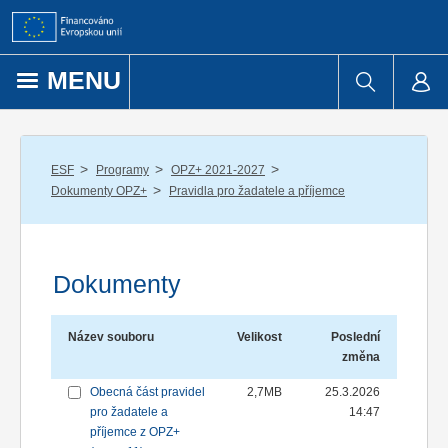
Přejít k obsahu
MENU
/
/
/
ESF
Programy
OPZ+ 2021-2027
/
Dokumenty OPZ+
Pravidla pro žadatele a příjemce
Dokumenty
Název souboru
Velikost
Poslední
změna
Obecná část pravidel
2,7MB
25.3.2026
pro žadatele a
14:47
příjemce z OPZ+