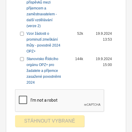
příspěvků mezi
příjemcem a
zaměstnavatelem -
další vzdělávání
(verze 2)
Vzor žádosti o
52k
19.9.2024
prominutí zmeškání
13:53
lhůty - povodně 2024
OPZ+
Stanovisko Řídicího
144k
19.9.2024
orgánu OPZ+ pro
15:00
žadatele a příjemce
zasažené povodněmi
2024