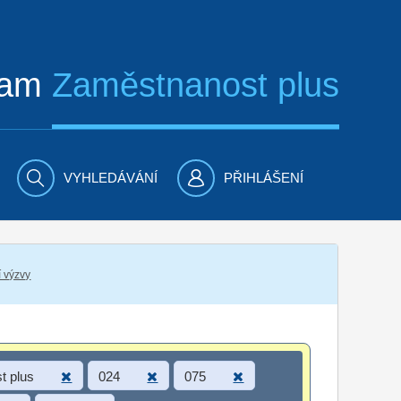
ram
Zaměstnanost plus
VYHLEDÁVÁNÍ
PŘIHLÁŠENÍ
í výzvy
t plus
024
075