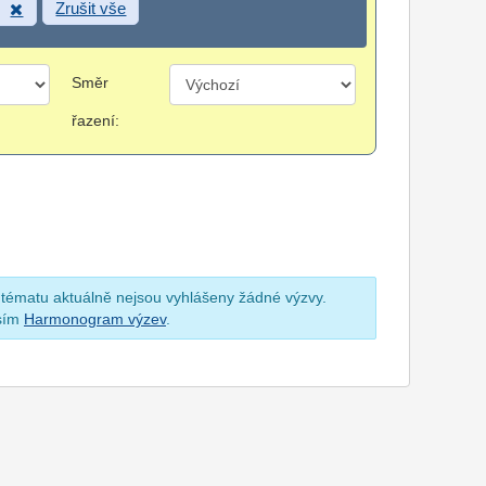
Zrušit vše
Směr
řazení:
 tématu aktuálně nejsou vyhlášeny žádné výzvy.
osím
Harmonogram výzev
.