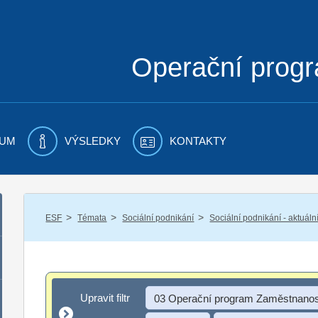
Operační prog
UM
VÝSLEDKY
KONTAKTY
/
/
/
ESF
Témata
Sociální podnikání
Sociální podnikání - aktuáln
Upravit filtr
Upravit filtr
03 Operační program Zaměstnanos