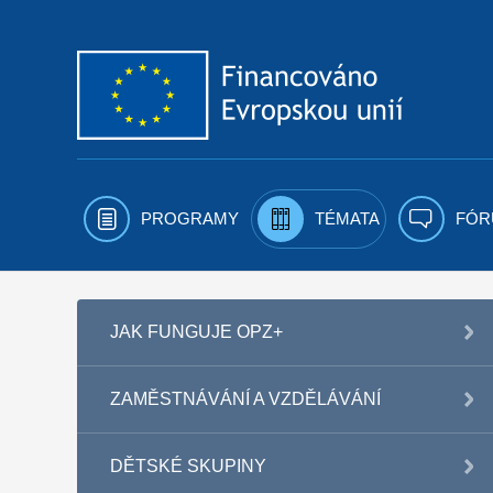
Přejít k obsahu
PROGRAMY
TÉMATA
FÓR
JAK FUNGUJE OPZ+
ZAMĚSTNÁVÁNÍ A VZDĚLÁVÁNÍ
DĚTSKÉ SKUPINY