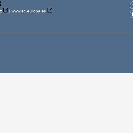
z
|
www.ec.europa.eu