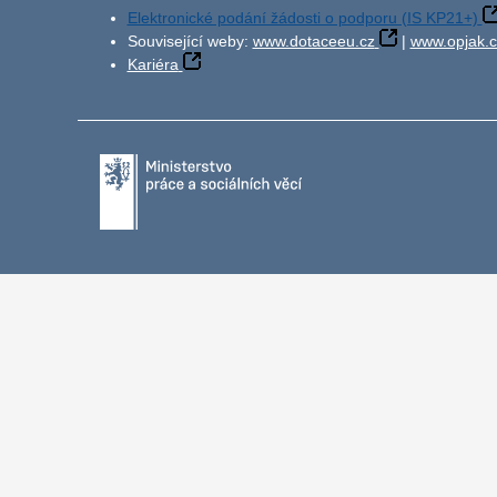
Elektronické podání žádosti o podporu (IS KP21+)
Související weby:
www.dotaceeu.cz
|
www.opjak.c
Kariéra