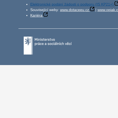
Elektronické podání žádosti o podporu (IS KP21+)
Související weby:
www.dotaceeu.cz
|
www.opjak.c
Kariéra