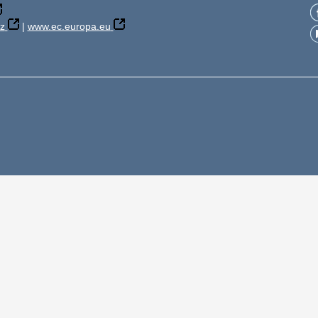
z
|
www.ec.europa.eu