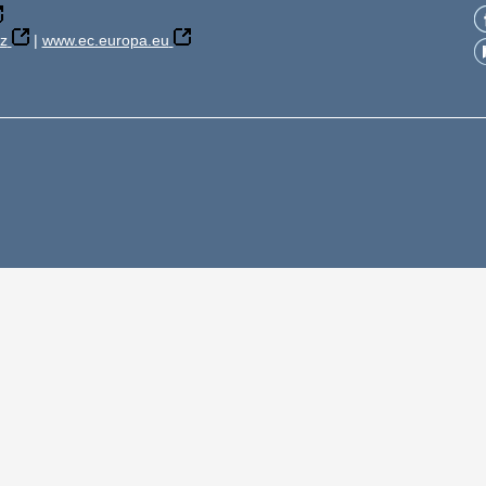
z
|
www.ec.europa.eu