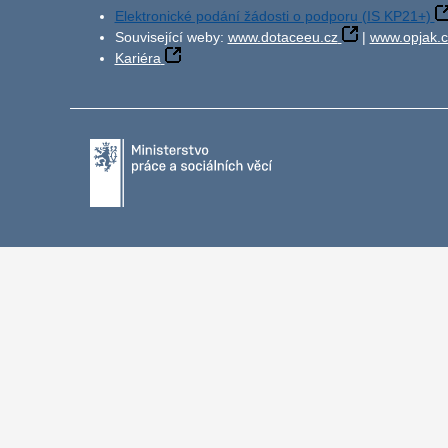
Elektronické podání žádosti o podporu (IS KP21+)
Související weby:
www.dotaceeu.cz
|
www.opjak.c
Kariéra