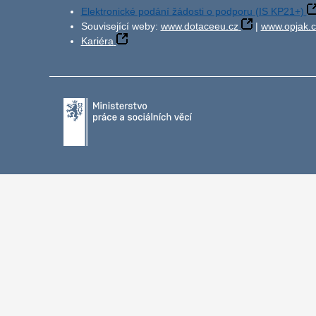
Elektronické podání žádosti o podporu (IS KP21+)
Související weby:
www.dotaceeu.cz
|
www.opjak.c
Kariéra