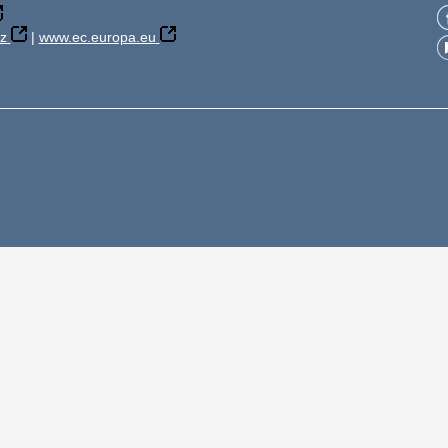
z
|
www.ec.europa.eu