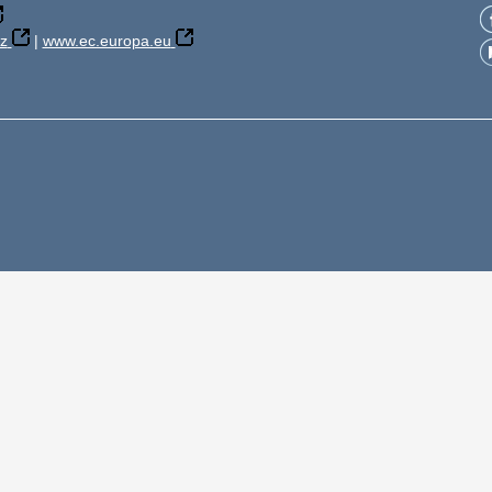
z
|
www.ec.europa.eu