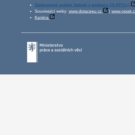
Elektronické podání žádosti o podporu (IS KP21+)
Související weby:
www.dotaceeu.cz
|
www.opjak.c
Kariéra