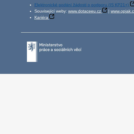
Elektronické podání žádosti o podporu (IS KP21+)
Související weby:
www.dotaceeu.cz
|
www.opjak.c
Kariéra