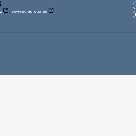
z
|
www.ec.europa.eu