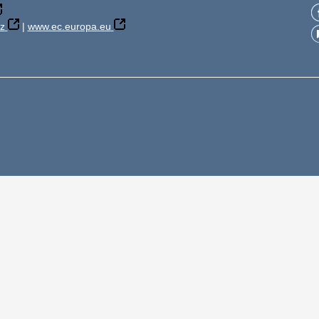
z
|
www.ec.europa.eu