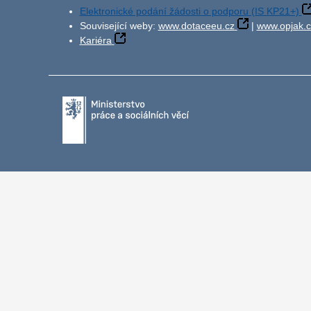
Elektronické podání žádosti o podporu (IS KP21+)
Související weby:
www.dotaceeu.cz
|
www.opjak.c
Kariéra