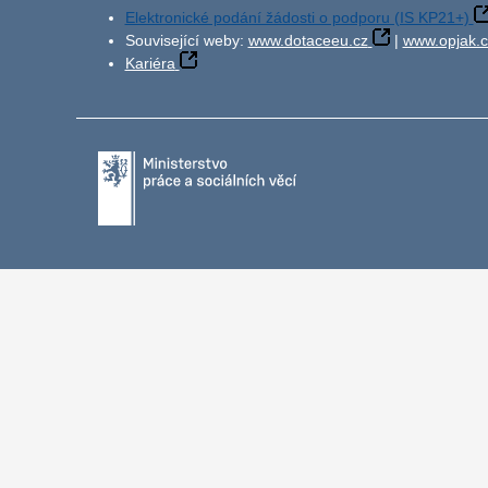
Elektronické podání žádosti o podporu (IS KP21+)
Související weby:
www.dotaceeu.cz
|
www.opjak.c
Kariéra