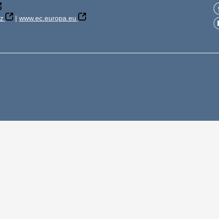
z
|
www.ec.europa.eu