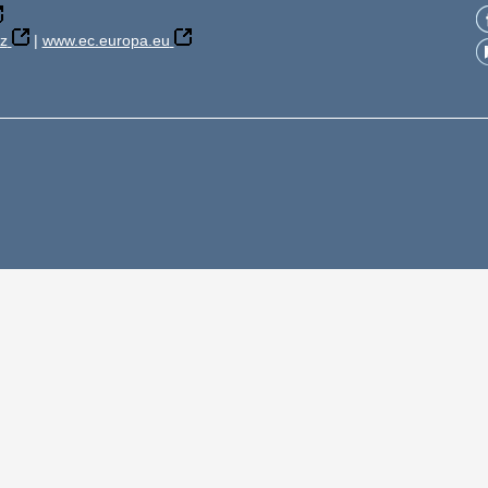
z
|
www.ec.europa.eu