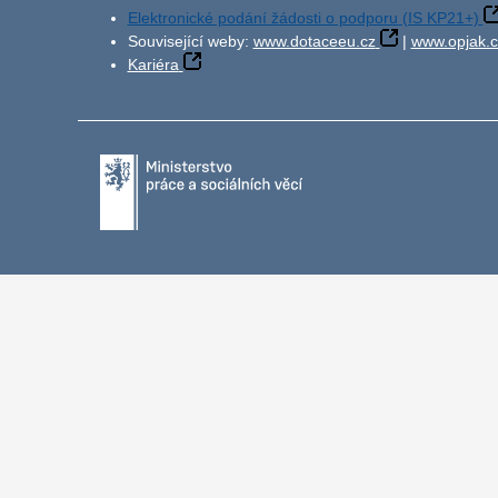
Elektronické podání žádosti o podporu (IS KP21+)
Související weby:
www.dotaceeu.cz
|
www.opjak.c
Kariéra