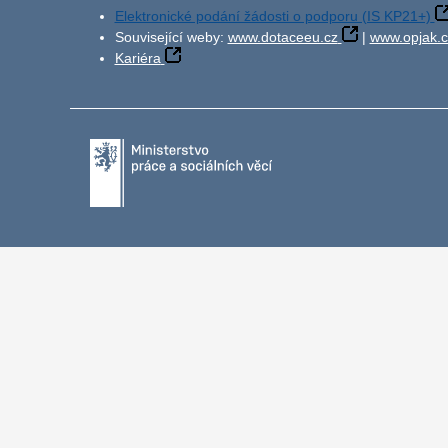
Elektronické podání žádosti o podporu (IS KP21+)
Související weby:
www.dotaceeu.cz
|
www.opjak.c
Kariéra