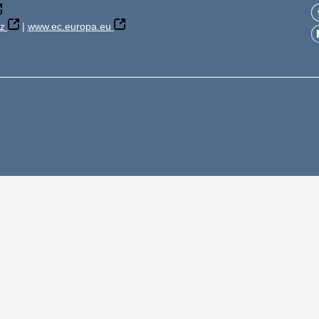
z
|
www.ec.europa.eu