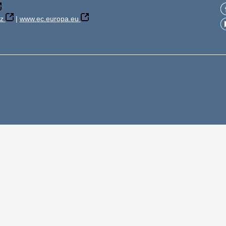
z
|
www.ec.europa.eu