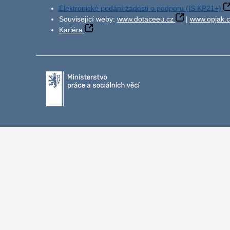
Elektronické podání žádosti o podporu (IS KP21+)
Související weby:
www.dotaceeu.cz
|
www.opjak.c
Kariéra