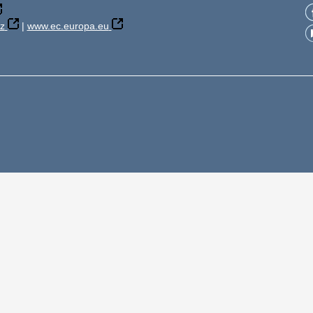
z
|
www.ec.europa.eu