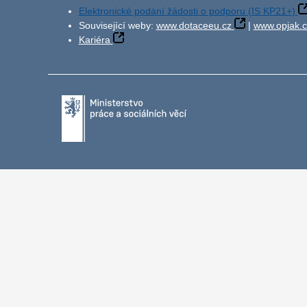
Elektronické podání žádosti o podporu (IS KP21+)
Související weby:
www.dotaceeu.cz
|
www.opjak.c
Kariéra