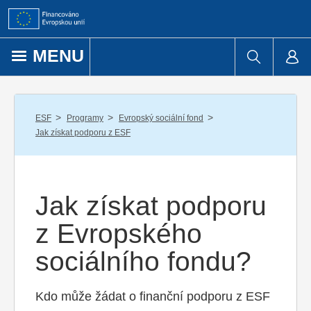
Přejít k obsahu
MENU
/
/
/
ESF
Programy
Evropský sociální fond
Jak získat podporu z ESF
Jak získat podporu
z Evropského
sociálního fondu?
Kdo může žádat o finanční podporu z ESF