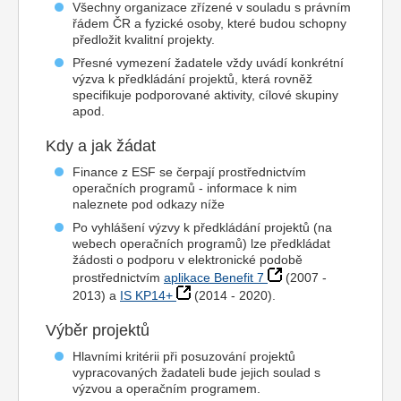
Všechny organizace zřízené v souladu s právním
řádem ČR a fyzické osoby, které budou schopny
předložit kvalitní projekty.
Přesné vymezení žadatele vždy uvádí konkrétní
výzva k předkládání projektů, která rovněž
specifikuje podporované aktivity, cílové skupiny
apod.
Kdy a jak žádat
Finance z ESF se čerpají prostřednictvím
operačních programů - informace k nim
naleznete pod odkazy níže
Po vyhlášení výzvy k předkládání projektů (na
webech operačních programů) lze předkládat
žádosti o podporu v elektronické podobě
prostřednictvím
aplikace Benefit 7
(2007 -
2013) a
IS KP14+
(2014 - 2020).
Výběr projektů
Hlavními kritérii při posuzování projektů
vypracovaných žadateli bude jejich soulad s
výzvou a operačním programem.