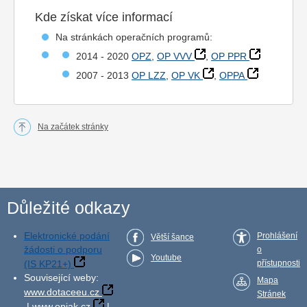
Kde získat více informací
Na stránkách operačních programů:
2014 - 2020
OPZ
,
OP VVV
,
OP PPR
2007 - 2013
OP LZZ
,
OP VK
,
OPPA
Na začátek stránky
Důležité odkazy
Elektronické podání
Prohlášení
Větší šance
žádosti o podporu
o
Youtube
(IS KP21+)
přístupnosti
Související weby:
Mapa
www.dotaceeu.cz
Stránek
|
www.opjak.cz
|