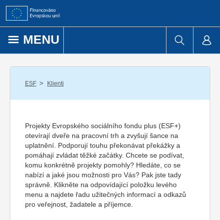
Přejít k obsahu
MENU
/
ESF
Klienti
Projekty Evropského sociálního fondu plus (ESF+)
otevírají dveře na pracovní trh a zvyšují šance na
uplatnění. Podporují touhu překonávat překážky a
pomáhají zvládat těžké začátky. Chcete se podívat,
komu konkrétně projekty pomohly? Hledáte, co se
nabízí a jaké jsou možnosti pro Vás? Pak jste tady
správně. Klikněte na odpovídající položku levého
menu a najdete řadu užitečných informací a odkazů
pro veřejnost, žadatele a příjemce.