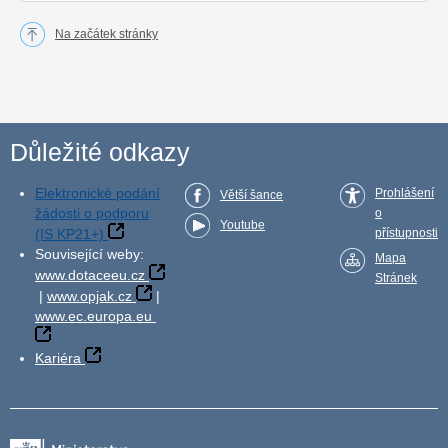
Na začátek stránky
Důležité odkazy
Elektronické podání
Prohlášení
Větší šance
žádosti o podporu
o
Youtube
(IS KP21+)
přístupnosti
Související weby:
Mapa
www.dotaceeu.cz
Stránek
|
www.opjak.cz
|
www.ec.europa.eu
Kariéra