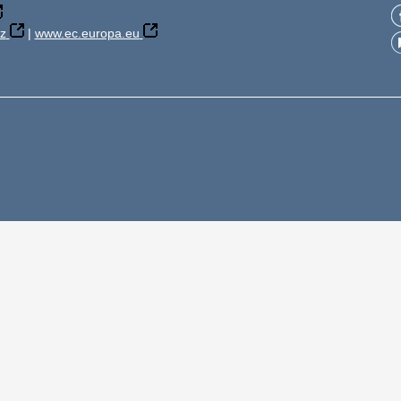
z
|
www.ec.europa.eu