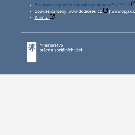
Elektronické podání žádosti o podporu (IS KP21+)
Související weby:
www.dotaceeu.cz
|
www.opjak.c
Kariéra