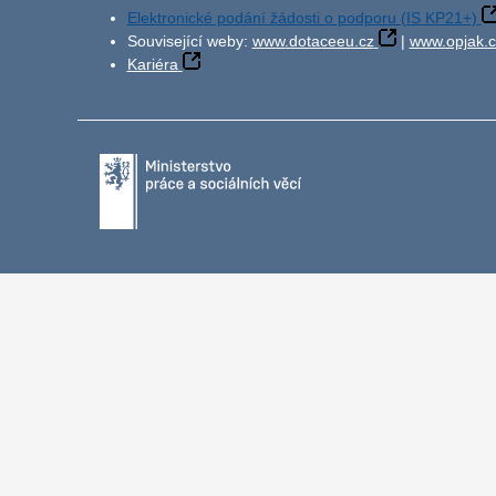
Elektronické podání žádosti o podporu (IS KP21+)
Související weby:
www.dotaceeu.cz
|
www.opjak.c
Kariéra