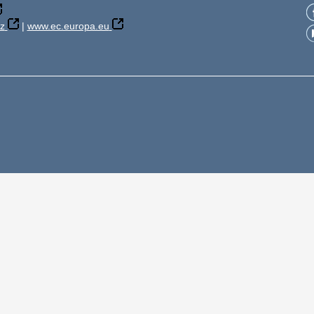
z
|
www.ec.europa.eu