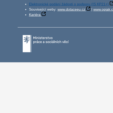
Elektronické podání žádosti o podporu (IS KP21+)
Související weby:
www.dotaceeu.cz
|
www.opjak.c
Kariéra