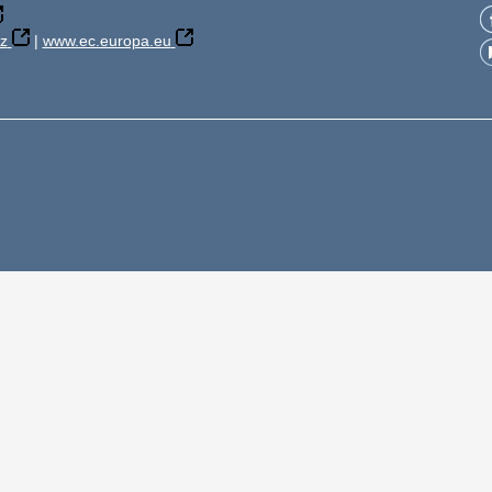
z
|
www.ec.europa.eu