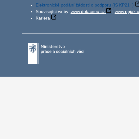
Elektronické podání žádosti o podporu (IS KP21+)
Související weby:
www.dotaceeu.cz
|
www.opjak.c
Kariéra