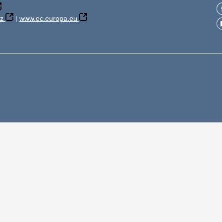
z
|
www.ec.europa.eu