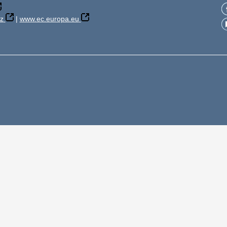
z
|
www.ec.europa.eu