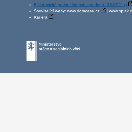
Elektronické podání žádosti o podporu (IS KP21+)
Související weby:
www.dotaceeu.cz
|
www.opjak.c
Kariéra