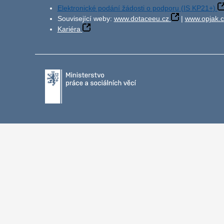
Elektronické podání žádosti o podporu (IS KP21+)
Související weby:
www.dotaceeu.cz
|
www.opjak.c
Kariéra