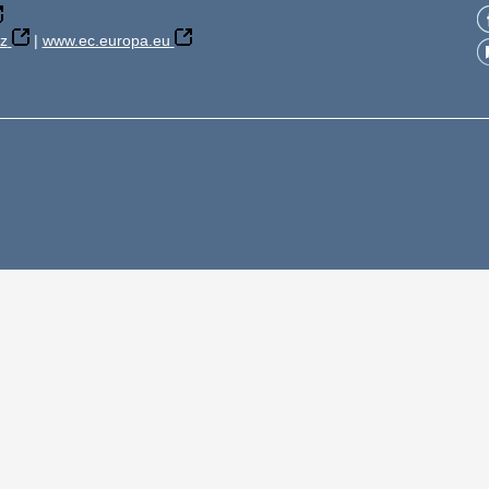
z
|
www.ec.europa.eu