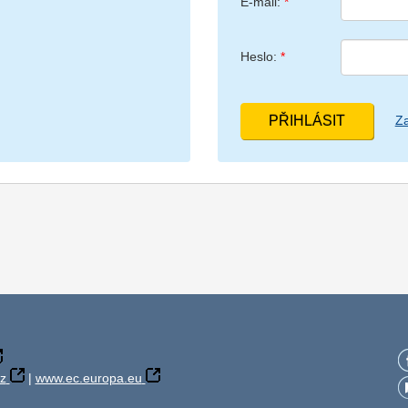
E-mail:
Heslo:
Z
z
|
www.ec.europa.eu