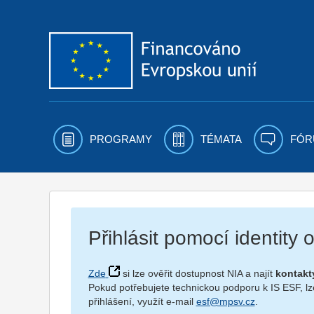
Přejít k obsahu
PROGRAMY
TÉMATA
FÓR
Přihlásit pomocí identity
Zde
si lze ověřit dostupnost NIA a najít
kontakt
Pokud potřebujete technickou podporu k IS ESF, lz
přihlášení, využít e-mail
esf@mpsv.cz
.