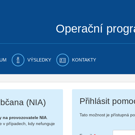
Operační prog
UM
VÝSLEDKY
KONTAKTY
Přihlásit pomo
 občana (NIA)
Tato možnost je přístupná p
y na provozovatele NIA
.
e v případech, kdy nefunguje