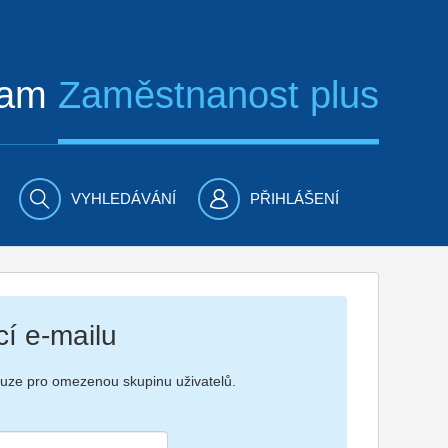
ram
Zaměstnanost plus
VYHLEDÁVÁNÍ
PŘIHLÁŠENÍ
cí e-mailu
ouze pro omezenou skupinu uživatelů.