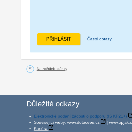
Časté dotazy
Na začátek stránky
Důležité odkazy
Elektronické podání žádosti o podporu (IS KP21+)
Související weby:
www.dotaceeu.cz
|
www.opjak.c
Kariéra