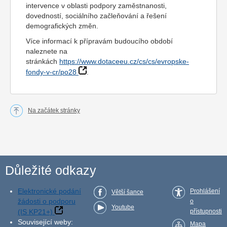
intervence v oblasti podpory zaměstnanosti,
dovedností, sociálního začleňování a řešení
demografických změn.
Více informací k přípravám budoucího období
naleznete na
stránkách
https://www.dotaceeu.cz/cs/cs/evropske-
fondy-v-cr/po28
.
Na začátek stránky
Důležité odkazy
Elektronické podání
Prohlášení
Větší šance
žádosti o podporu
o
Youtube
(IS KP21+)
přístupnosti
Související weby:
Mapa