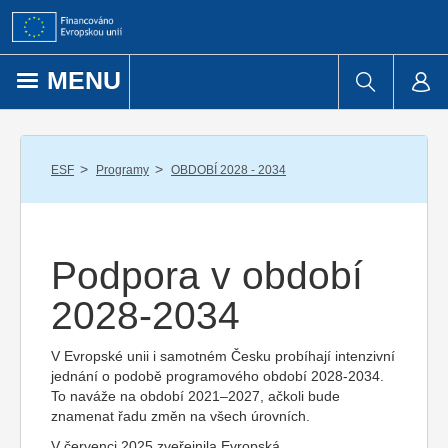
Přejít k obsahu
MENU
/
/
ESF
Programy
OBDOBÍ 2028 - 2034
Podpora v období
2028-2034
V Evropské unii i samotném Česku probíhají intenzivní
jednání o podobě programového období 2028-2034.
To naváže na období 2021–2027, ačkoli bude
znamenat řadu změn na všech úrovních.
V červenci 2025 zveřejnila Evropská