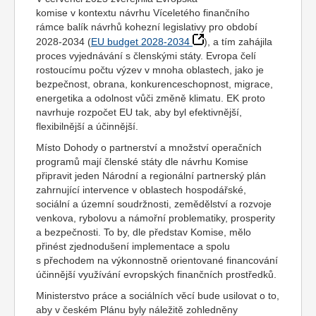
komise v kontextu návrhu Víceletého finančního
rámce balík návrhů kohezní legislativy pro období
2028-2034 (
EU budget 2028-2034
), a tím zahájila
proces vyjednávání s členskými státy. Evropa čelí
rostoucímu počtu výzev v mnoha oblastech, jako je
bezpečnost, obrana, konkurenceschopnost, migrace,
energetika a odolnost vůči změně klimatu. EK proto
navrhuje rozpočet EU tak, aby byl efektivnější,
flexibilnější a účinnější.
Místo Dohody o partnerství a množství operačních
programů mají členské státy dle návrhu Komise
připravit jeden Národní a regionální partnerský plán
zahrnující intervence v oblastech hospodářské,
sociální a územní soudržnosti, zemědělství a rozvoje
venkova, rybolovu a námořní problematiky, prosperity
a bezpečnosti. To by, dle představ Komise, mělo
přinést zjednodušení implementace a spolu
s přechodem na výkonnostně orientované financování
účinnější využívání evropských finančních prostředků.
Ministerstvo práce a sociálních věcí bude usilovat o to,
aby v českém Plánu byly náležitě zohledněny