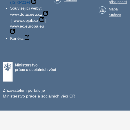
(IS KP21+)
přístupnosti
Související weby:
Mapa
www.dotaceeu.cz
Stránek
|
www.opjak.cz
|
www.ec.europa.eu
Kariéra
Zřizovatelem portálu je
Ministerstvo práce a sociálních věcí ČR