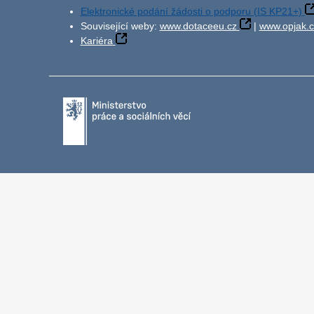
Elektronické podání žádosti o podporu (IS KP21+)
Související weby:
www.dotaceeu.cz
|
www.opjak.c
Kariéra