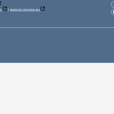
z
|
www.ec.europa.eu