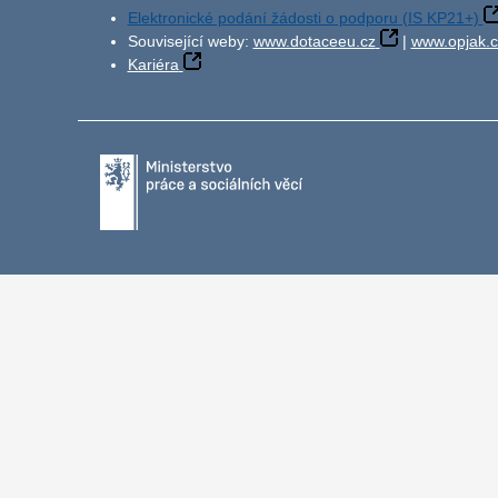
Elektronické podání žádosti o podporu (IS KP21+)
Související weby:
www.dotaceeu.cz
|
www.opjak.c
Kariéra