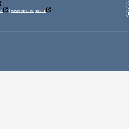
z
|
www.ec.europa.eu