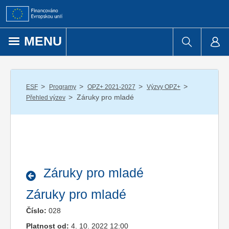
Přejít k obsahu
MENU
/
/
/
/
ESF
Programy
OPZ+ 2021-2027
Výzvy OPZ+
/
Záruky pro mladé
Přehled výzev
Záruky pro mladé
Záruky pro mladé
Číslo:
028
Platnost od:
4. 10. 2022 12:00