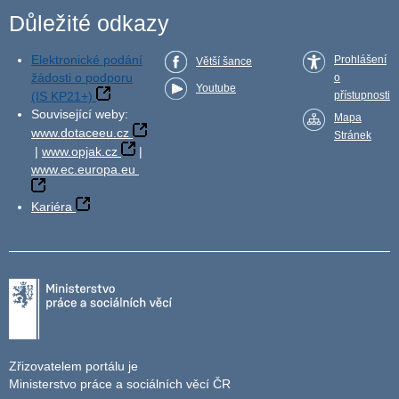
Důležité odkazy
Elektronické podání
Prohlášení
Větší šance
žádosti o podporu
o
Youtube
(IS KP21+)
přístupnosti
Související weby:
Mapa
www.dotaceeu.cz
Stránek
|
www.opjak.cz
|
www.ec.europa.eu
Kariéra
Zřizovatelem portálu je
Ministerstvo práce a sociálních věcí ČR