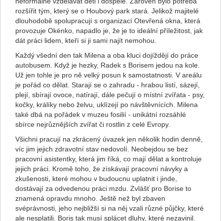
neformálně vzdělávat děti i dospělé. Zároveň bylo potřeba
rozšířit tým, který se o Houbový park stará. Jelikož majitelé
dlouhodobě spolupracují s organizací Otevřená okna, která
provozuje Okénko, napadlo je, že je to ideální příležitost, jak
dát práci lidem, kteří si ji sami najít nemohou.
Každý všední den tak Milena a oba kluci dojíždějí do práce
autobusem. Když je hezky, Radek s Borisem jedou na kole.
Už jen tohle je pro ně velký posun k samostatnosti. V areálu
je pořád co dělat. Starají se o zahradu - hrabou listí, sázejí,
plejí, sbírají ovoce, natírají, dále pečují o místní zvířata - psy,
kočky, králíky nebo želvu, uklízejí po návštěvnících. Milena
také dbá na pořádek v muzeu fosilií - unikátní rozsáhlé
sbírce nejrůznějších zvířat či rostlin z celé Evropy.
Všichni pracují na zkrácený úvazek jen několik hodin denně,
víc jim jejich zdravotní stav nedovolí. Neobejdou se bez
pracovní asistentky, která jim říká, co mají dělat a kontroluje
jejich práci. Kromě toho, že získávají pracovní návyky a
zkušenosti, které mohou v budoucnu uplatnit i jinde,
dostávají za odvedenou práci mzdu. Zvlášť pro Borise to
znamená opravdu mnoho. Ještě než byl zbaven
svéprávnosti, jeho nejbližší si na něj vzali různé půjčky, které
ale nesplatili. Boris tak musí splácet dluhy, které nezavinil.