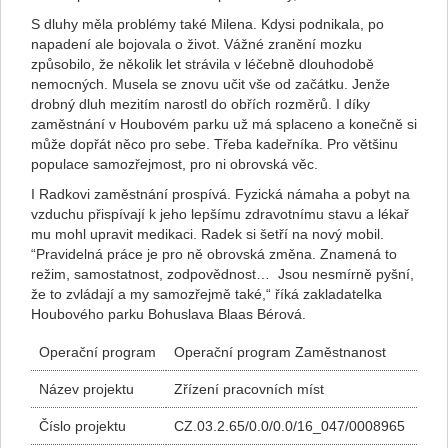
S dluhy měla problémy také Milena. Kdysi podnikala, po
napadení ale bojovala o život. Vážné zranění mozku
způsobilo, že několik let strávila v léčebně dlouhodobě
nemocných. Musela se znovu učit vše od začátku. Jenže
drobný dluh mezitím narostl do obřích rozměrů. I díky
zaměstnání v Houbovém parku už má splaceno a konečně si
může dopřát něco pro sebe. Třeba kadeřníka. Pro většinu
populace samozřejmost, pro ni obrovská věc.
I Radkovi zaměstnání prospívá. Fyzická námaha a pobyt na
vzduchu přispívají k jeho lepšímu zdravotnímu stavu a lékař
mu mohl upravit medikaci. Radek si šetří na nový mobil.
“Pravidelná práce je pro ně obrovská změna. Znamená to
režim, samostatnost, zodpovědnost… Jsou nesmírně pyšní,
že to zvládají a my samozřejmě také,“ říká zakladatelka
Houbového parku Bohuslava Blaas Bérová.
Operační program
Operační program Zaměstnanost
Název projektu
Zřízení pracovních míst
Číslo projektu
CZ.03.2.65/0.0/0.0/16_047/0008965