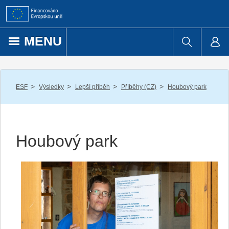
Přejít k obsahu
MENU
/
/
/
/
ESF
Výsledky
Lepší příběh
Příběhy (CZ)
Houbový park
Houbový park