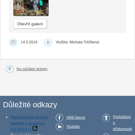
Otevřít galerii
14.3.2019
Vložil/a: Michala Trličíková
Na začátek stránky
Důležité odkazy
Elektronické podání
Prohlášení
Větší šance
žádosti o podporu
o
Youtube
(IS KP21+)
přístupnosti