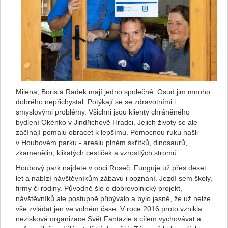
Milena, Boris a Radek mají jedno společné. Osud jim mnoho
dobrého nepřichystal. Potýkají se se zdravotními i
smyslovými problémy. Všichni jsou klienty chráněného
bydlení Okénko v Jindřichově Hradci. Jejich životy se ale
začínají pomalu obracet k lepšímu. Pomocnou ruku našli
v Houbovém parku - areálu plném skřítků, dinosaurů,
zkamenělin, klikatých cestiček a vzrostlých stromů.
Houbový park najdete v obci Roseč. Funguje už přes deset
let a nabízí návštěvníkům zábavu i poznání. Jezdí sem školy,
firmy či rodiny. Původně šlo o dobrovolnický projekt,
návštěvníků ale postupně přibývalo a bylo jasné, že už nelze
vše zvládat jen ve volném čase. V roce 2016 proto vznikla
nezisková organizace Svět Fantazie s cílem vychovávat a