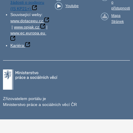
žádosti o podporu
o
Youtube
(IS KP21+)
přístupnosti
Související weby:
Mapa
www.dotaceeu.cz
Stránek
|
www.opjak.cz
|
www.ec.europa.eu
Kariéra
Zřizovatelem portálu je
Ministerstvo práce a sociálních věcí ČR