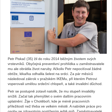
Petr Piskač (35) žil do roku 2014 běžným životem svých
vrstevníků. Obyčejná preventivní prohlídka u zaměstnavatele
mu ale obrátila život naruby. Ačkoliv Petr nepociťoval žádné
obtíže, lékařka odhalila šelest na srdci. Za pár měsíců
následoval zákrok v pražském IKEMu, při kterém Petrovi
voperovali umělou srdeční chlopeň, a také invalidní důchod.
Petr se postupně zotavil natolik, že mu stupeň invalidity
snížili. Začal tak přemýšlet o svém dalším pracovním
uplatnění. Žije v Chotěboři, kde je méně pracovních
příležitostí než třeba ve velkém městě. A nabídek práce pro
osoby se zdravotním postižením ještě míň. Zaměstnavatelé