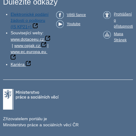
Důležité odkazy
Elektronické podání
Prohlášení
Větší šance
žádosti o podporu
o
Youtube
(IS KP21+)
přístupnosti
Související weby:
Mapa
www.dotaceeu.cz
Stránek
|
www.opjak.cz
|
www.ec.europa.eu
Kariéra
Zřizovatelem portálu je
Ministerstvo práce a sociálních věcí ČR