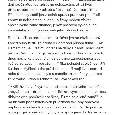
dají raději přednost zdravým uchazečům, ať už kvůli
předsudkům, nebo kvůli obavám z možných komplikací.
Přitom někdy stačí jen vhodně upravit pracovní prostředí,
zařazení nebo pracovní dobu a firmy mohou získat
spolehlivého zaměstnance, jehož pracovní výkon bude
srovnatelný s tím, jaký odvádí jeho zdravý kolega.
Petr skončil na úřadu práce. Naštěstí jen na chvíli, protože
zanedlouho zjistil, že přímo v Chotěboři působí firma TEKIS.
Firma funguje v režimu chráněné dílny a nabízí práci lidem,
jako je Petr. „Začínali jsme jako rodinný podnik v pár lidech,
dnes nás je ke třiceti. Víc než polovina zaměstnanců jsou
lidé se zdravotním postižením,“ říká jednatel společnosti Jiří
Kirchner. Myšlenka dát práci lidem, kteří mají kvůli nemoci
nebo úrazu handicap, byla u samého zrodu firmy – i proto,
že v rodině Jiřího Kirchnera jsou dva takoví lidé.
TEKIS živí hlavně výroba a distribuce obalového materiálu,
zabývá se ale i drobnou zemědělskou výrobou nebo tvorbou
didaktických pomůcek pro školy. Firma se cíleně zaměřuje
na hledání podnikatelských příležitostí tak, aby pracovní
náplň zvládli i handicapovaní zaměstnanci. Petr tu pracuje
rok a půl jako operátor výroby a je spokojený. I když se firma