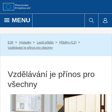
Přejít k obsahu
MENU
/
/
/
/
ESF
Výsledky
Lepší příběh
Příběhy (CZ)
Vzdělávání je přínos pro všechny
Vzdělávání je přínos pro
všechny