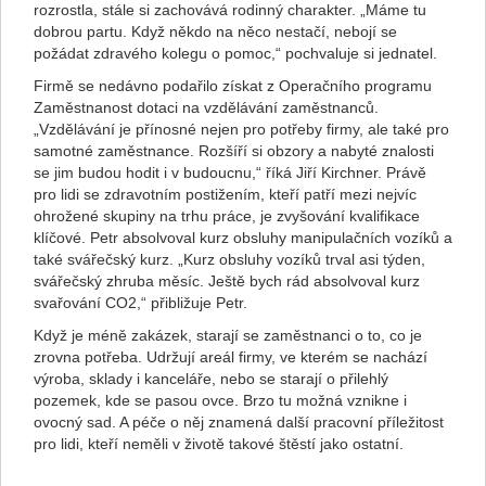
rozrostla, stále si zachovává rodinný charakter. „Máme tu
dobrou partu. Když někdo na něco nestačí, nebojí se
požádat zdravého kolegu o pomoc,“ pochvaluje si jednatel.
Firmě se nedávno podařilo získat z Operačního programu
Zaměstnanost dotaci na vzdělávání zaměstnanců.
„Vzdělávání je přínosné nejen pro potřeby firmy, ale také pro
samotné zaměstnance. Rozšíří si obzory a nabyté znalosti
se jim budou hodit i v budoucnu,“ říká Jiří Kirchner. Právě
pro lidi se zdravotním postižením, kteří patří mezi nejvíc
ohrožené skupiny na trhu práce, je zvyšování kvalifikace
klíčové. Petr absolvoval kurz obsluhy manipulačních vozíků a
také svářečský kurz. „Kurz obsluhy vozíků trval asi týden,
svářečský zhruba měsíc. Ještě bych rád absolvoval kurz
svařování CO2,“ přibližuje Petr.
Když je méně zakázek, starají se zaměstnanci o to, co je
zrovna potřeba. Udržují areál firmy, ve kterém se nachází
výroba, sklady i kanceláře, nebo se starají o přilehlý
pozemek, kde se pasou ovce. Brzo tu možná vznikne i
ovocný sad. A péče o něj znamená další pracovní příležitost
pro lidi, kteří neměli v životě takové štěstí jako ostatní.