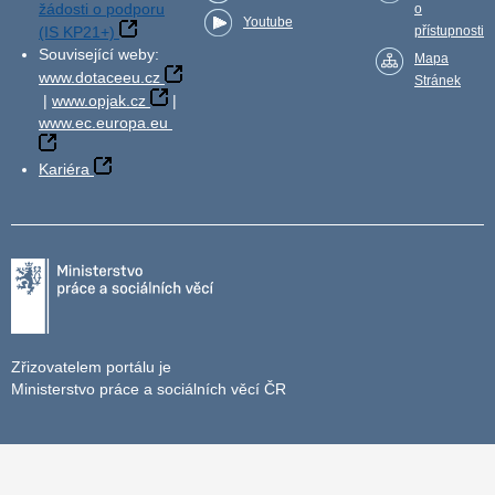
žádosti o podporu
o
Youtube
(IS KP21+)
přístupnosti
Související weby:
Mapa
www.dotaceeu.cz
Stránek
|
www.opjak.cz
|
www.ec.europa.eu
Kariéra
Zřizovatelem portálu je
Ministerstvo práce a sociálních věcí ČR