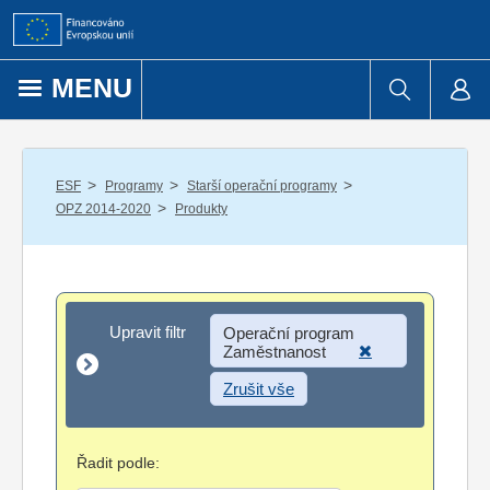
Přejít k obsahu
MENU
/
/
/
ESF
Programy
Starší operační programy
/
OPZ 2014-2020
Produkty
Upravit filtr
Upravit filtr
Operační program
Zaměstnanost
Zrušit vše
Řadit podle: