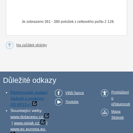
Je zobrazeno 361 - 380 položek z celkového počtu 2 128.
Na začátek stránky
Důležité odkazy
Elektronické podání
Prohlášení
Větší šance
žádosti o podporu
o
Youtube
(IS KP21+)
přístupnosti
Související weby:
Mapa
www.dotaceeu.cz
Stránek
|
www.opjak.cz
|
www.ec.europa.eu