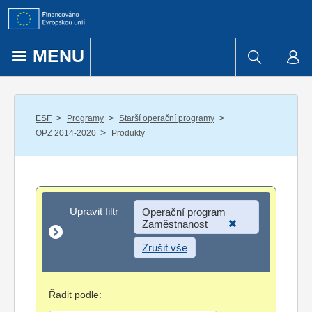
Přejít k obsahu
MENU
/
/
/
ESF
Programy
Starší operační programy
/
OPZ 2014-2020
Produkty
Upravit filtr
Upravit filtr
Operační program
Zaměstnanost
Zrušit vše
Řadit podle: