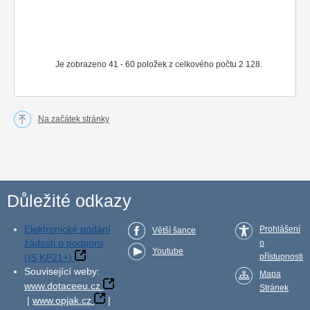
Je zobrazeno 41 - 60 položek z celkového počtu 2 128.
Na začátek stránky
Důležité odkazy
Elektronické podání
Prohlášení
Větší šance
žádosti o podporu
o
Youtube
(IS KP21+)
přístupnosti
Související weby:
Mapa
www.dotaceeu.cz
Stránek
|
www.opjak.cz
|