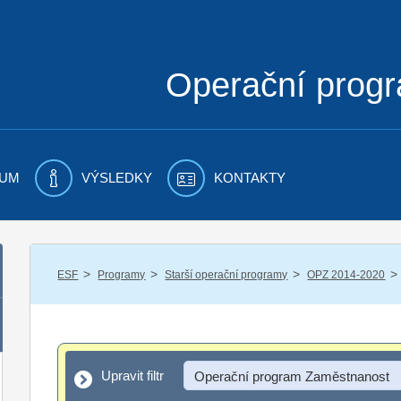
Operační prog
UM
VÝSLEDKY
KONTAKTY
/
/
/
/
ESF
Programy
Starší operační programy
OPZ 2014-2020
Upravit filtr
Upravit filtr
Operační program Zaměstnanost