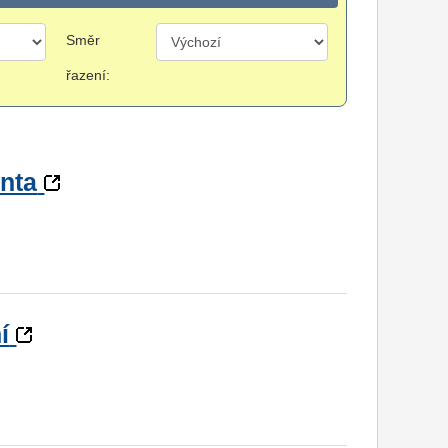
Směr
řazení:
enta
í