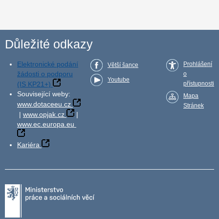
Důležité odkazy
Elektronické podání
Prohlášení
Větší šance
žádosti o podporu
o
Youtube
(IS KP21+)
přístupnosti
Související weby:
Mapa
www.dotaceeu.cz
Stránek
|
www.opjak.cz
|
www.ec.europa.eu
Kariéra