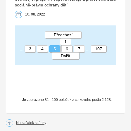
sociálně-právní ochrany dětí
10. 08. 2022
Předchozí
1
...
3
4
5
6
7
...
107
Další
STRÁNKA 5 107
Je zobrazeno 81 - 100 položek z celkového počtu 2 128.
Na začátek stránky