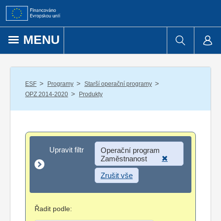
Přejít k obsahu
MENU
/
/
/
ESF
Programy
Starší operační programy
/
OPZ 2014-2020
Produkty
Upravit filtr
Upravit filtr
Operační program
Zaměstnanost
Zrušit vše
Řadit podle: