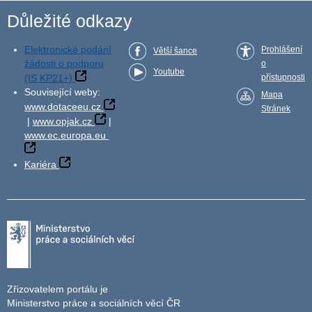
Důležité odkazy
Elektronické podání
Prohlášení
Větší šance
žádosti o podporu
o
Youtube
(IS KP21+)
přístupnosti
Související weby:
Mapa
www.dotaceeu.cz
Stránek
|
www.opjak.cz
|
www.ec.europa.eu
Kariéra
Zřizovatelem portálu je
Ministerstvo práce a sociálních věcí ČR