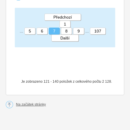
Předchozí
1
...
5
6
7
8
9
...
107
Další
STRÁNKA 7 107
Je zobrazeno 121 - 140 položek z celkového počtu 2 128.
Na začátek stránky