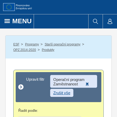
Přejít k obsahu
MENU
/
/
/
ESF
Programy
Starší operační programy
/
OPZ 2014-2020
Produkty
Upravit filtr
Upravit filtr
Operační program
Zaměstnanost
Zrušit vše
Řadit podle: