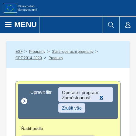
Přejít k obsahu
MENU
/
/
/
ESF
Programy
Starší operační programy
/
OPZ 2014-2020
Produkty
Upravit filtr
Upravit filtr
Operační program
Zaměstnanost
Zrušit vše
Řadit podle: