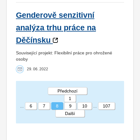
Genderově senzitivní
analýza trhu práce na
Děčínsku
Související projekt: Flexibilní práce pro ohrožené
osoby
29. 06. 2022
Předchozí
1
...
6
7
8
9
10
...
107
Další
STRÁNKA 8 107