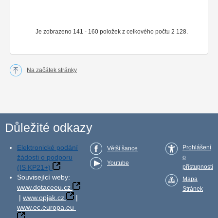
Je zobrazeno 141 - 160 položek z celkového počtu 2 128.
Na začátek stránky
Důležité odkazy
Elektronické podání
Prohlášení
Větší šance
žádosti o podporu
o
Youtube
(IS KP21+)
přístupnosti
Související weby:
Mapa
www.dotaceeu.cz
Stránek
|
www.opjak.cz
|
www.ec.europa.eu