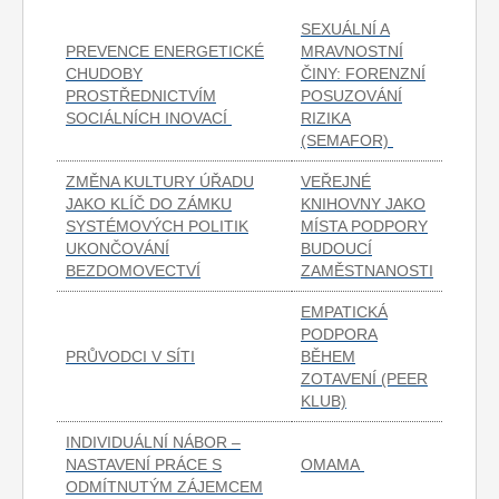
SEXUÁLNÍ A
PREVENCE ENERGETICKÉ
MRAVNOSTNÍ
CHUDOBY
ČINY: FORENZNÍ
PROSTŘEDNICTVÍM
POSUZOVÁNÍ
SOCIÁLNÍCH INOVACÍ
RIZIKA
(SEMAFOR)
ZMĚNA KULTURY ÚŘADU
VEŘEJNÉ
JAKO KLÍČ DO ZÁMKU
KNIHOVNY JAKO
SYSTÉMOVÝCH POLITIK
MÍSTA PODPORY
UKONČOVÁNÍ
BUDOUCÍ
BEZDOMOVECTVÍ
ZAMĚSTNANOSTI
EMPATICKÁ
PODPORA
PRŮVODCI V SÍTI
BĚHEM
ZOTAVENÍ (PEER
KLUB)
INDIVIDUÁLNÍ NÁBOR –
NASTAVENÍ PRÁCE S
OMAMA
ODMÍTNUTÝM ZÁJEMCEM