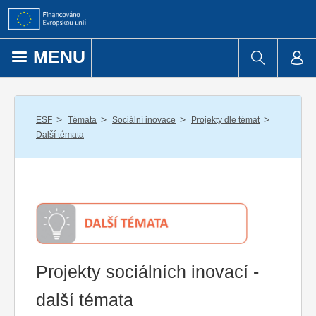
Přejít k obsahu
MENU
/
/
/
/
ESF
Témata
Sociální inovace
Projekty dle témat
Další témata
Projekty sociálních inovací -
další témata