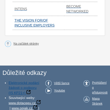
BECOME
INTENS
NETWORKED
THE VISION FOR/OF
INCLUSIVE EMPLOYERS
Na začátek stránky
Důležité odkazy
Elektronické podání
Prohlášení
Větší šance
žádosti o podporu
o
Youtube
(IS KP21+)
přístupnosti
Související weby:
Mapa
www.dotaceeu.cz
Stránek
|
www.opjak.cz
|