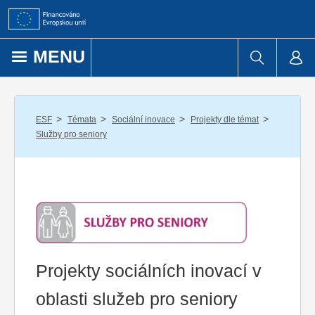
Přejít k obsahu
MENU
/
/
/
/
ESF
Témata
Sociální inovace
Projekty dle témat
Služby pro seniory
Projekty sociálních inovací v
oblasti služeb pro seniory