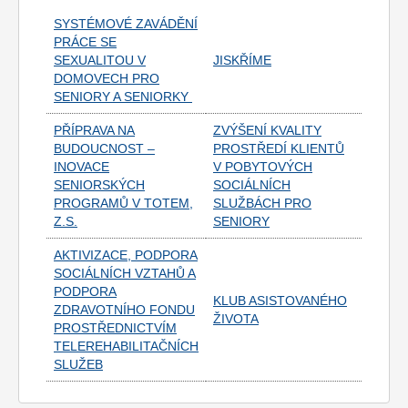
SYSTÉMOVÉ ZAVÁDĚNÍ
PRÁCE SE
SEXUALITOU V
JISKŘÍME
DOMOVECH PRO
SENIORY A SENIORKY
PŘÍPRAVA NA
ZVÝŠENÍ KVALITY
BUDOUCNOST –
PROSTŘEDÍ KLIENTŮ
INOVACE
V POBYTOVÝCH
SENIORSKÝCH
SOCIÁLNÍCH
PROGRAMŮ V TOTEM,
SLUŽBÁCH PRO
Z.S.
SENIORY
AKTIVIZACE, PODPORA
SOCIÁLNÍCH VZTAHŮ A
PODPORA
KLUB ASISTOVANÉHO
ZDRAVOTNÍHO FONDU
ŽIVOTA
PROSTŘEDNICTVÍM
TELEREHABILITAČNÍCH
SLUŽEB