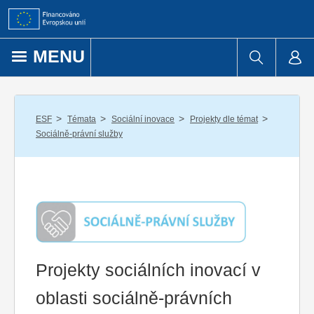
Přejít k obsahu
MENU
/
/
/
/
ESF
Témata
Sociální inovace
Projekty dle témat
Sociálně-právní služby
Projekty sociálních inovací v
oblasti sociálně-právních