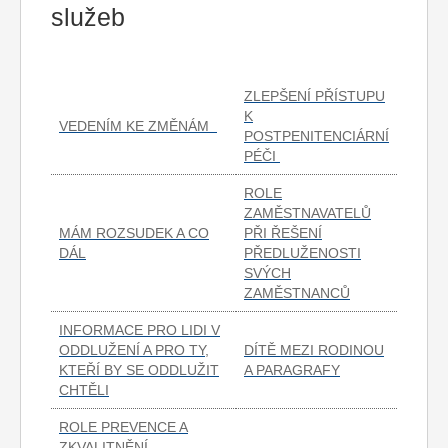
služeb
ZLEPŠENÍ PŘÍSTUPU
K
VEDENÍM KE ZMĚNÁM
POSTPENITENCIÁRNÍ
PÉČI
ROLE
ZAMĚSTNAVATELŮ
MÁM ROZSUDEK A CO
PŘI ŘEŠENÍ
DÁL
PŘEDLUŽENOSTI
SVÝCH
ZAMĚSTNANCŮ
INFORMACE PRO LIDI V
ODDLUŽENÍ A PRO TY,
DÍTĚ MEZI RODINOU
KTEŘÍ BY SE ODDLUŽIT
A PARAGRAFY
CHTĚLI
ROLE PREVENCE A
ZKVALITNĚNÍ