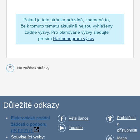
Pokud je tato stránka prázdná, znamená to,
že k tomuto tématu aktuálně nejsou vyhlášeny
žádné výzvy. Pro plánované výzvy sledujte
prosím
Harmonogram výzev
.
Na začátek stránky
Důležité odkazy
Elektronické podání
Prohlášení
Větší šance
žádosti o podporu
o
Youtube
(IS KP21+)
přístupnosti
Související weby:
Mapa