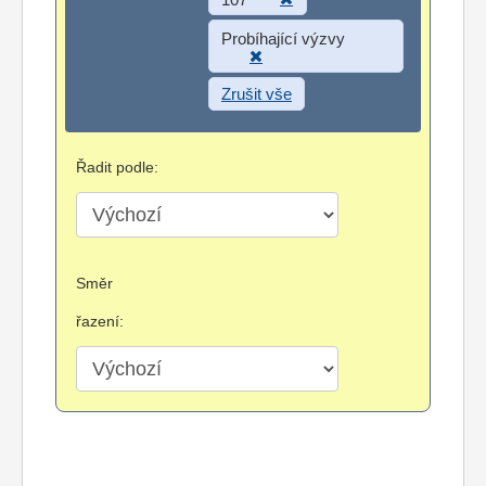
Probíhající výzvy
Zrušit vše
Řadit podle:
Směr
řazení: