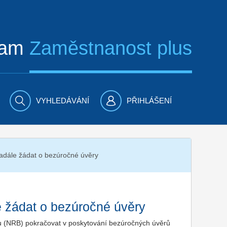
ram
Zaměstnanost plus
VYHLEDÁVÁNÍ
PŘIHLÁŠENÍ
adále žádat o bezúročné úvěry
 žádat o bezúročné úvěry
 (NRB) pokračovat v poskytování bezúročných úvěrů