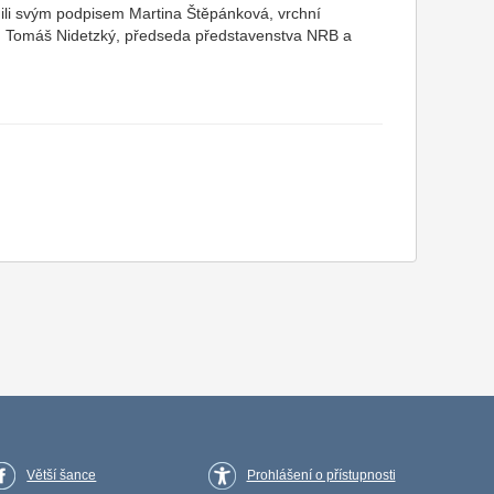
dili svým podpisem Martina Štěpánková, vrchní
e, Tomáš Nidetzký, předseda představenstva NRB a
Větší šance
Prohlášení o přístupnosti