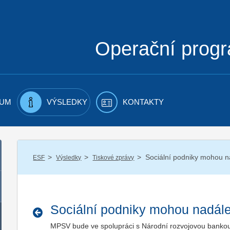
Operační prog
UM
VÝSLEDKY
KONTAKTY
/
/
/
Sociální podniky mohou n
ESF
Výsledky
Tiskové zprávy
Sociální podniky mohou nadále
MPSV bude ve spolupráci s Národní rozvojovou bankou