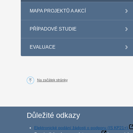
MAPA PROJEKTŮ A AKCÍ
PŘÍPADOVÉ STUDIE
EVALUACE
Na začátek stránky
Důležité odkazy
Elektronické podání žádosti o podporu (IS KP21+)