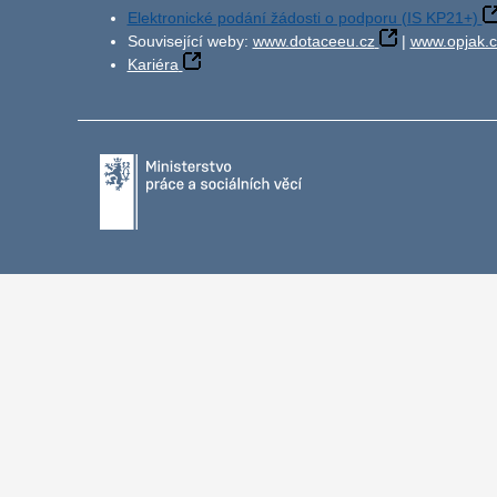
Elektronické podání žádosti o podporu (IS KP21+)
Související weby:
www.dotaceeu.cz
|
www.opjak.c
Kariéra