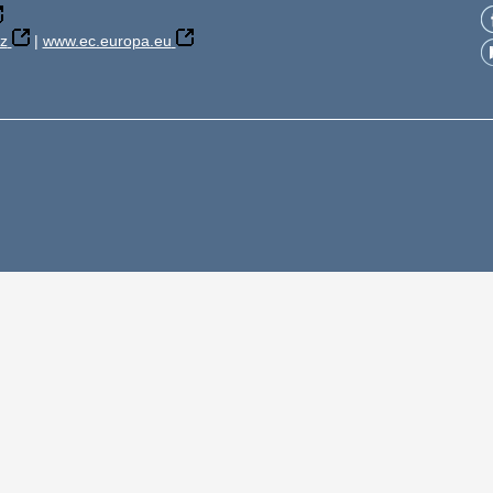
z
|
www.ec.europa.eu