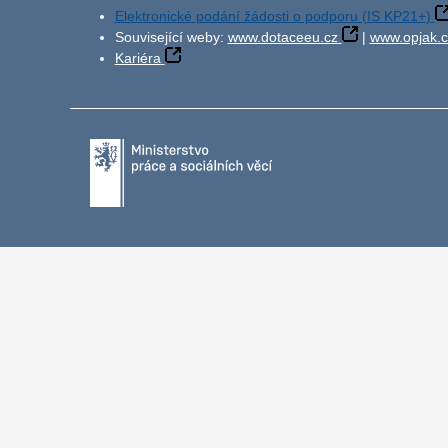
Elektronické podání žádosti o podporu (IS KP21+)
Související weby:
www.dotaceeu.cz
|
www.opjak.c
Kariéra