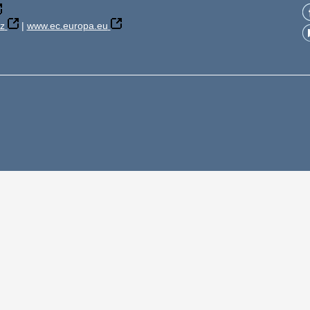
z
|
www.ec.europa.eu